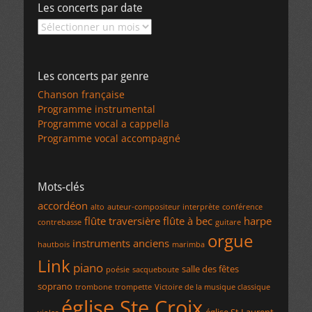
Les concerts par date
Les
concerts
par
date
Les concerts par genre
Chanson française
Programme instrumental
Programme vocal a cappella
Programme vocal accompagné
Mots-clés
accordéon
alto
auteur-compositeur interprète
conférence
flûte traversière
flûte à bec
harpe
contrebasse
guitare
orgue
instruments anciens
hautbois
marimba
Link
piano
salle des fêtes
poésie
sacqueboute
soprano
trombone
trompette
Victoire de la musique classique
église Ste Croix