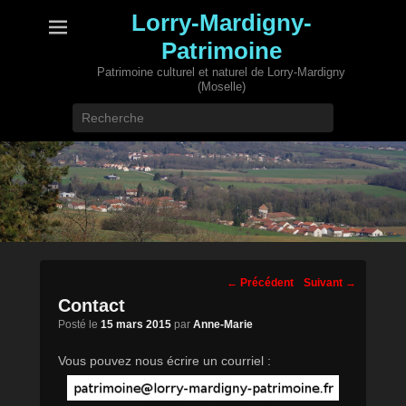
Lorry-Mardigny-
Patrimoine
Patrimoine culturel et naturel de Lorry-Mardigny
(Moselle)
Recherche
Navigation
←
Précédent
Suivant
→
des
Contact
posts
Posté le
15 mars 2015
par
Anne-Marie
Vous pouvez nous écrire un courriel :