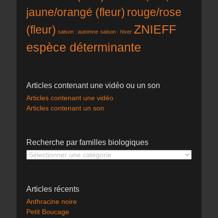
rouge/rose
jaune/orangé (fleur)
ZNIEFF
(fleur)
saison : automne
saison : hiver
espèce déterminante
Articles contenant une vidéo ou un son
Articles contenant une vidéo
Articles contenant un son
Recherche par familles biologiques
Recherche
par
familles
biologiques
Articles récents
Anthracine noire
Petit Boucage