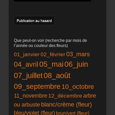
Publication au hasard
Que peut-on voir (recherche par mois de
l’année ou couleur des fleurs)
03_mars
01_janvier
02_février
05_mai
06_juin
04_avril
07_juillet
08_août
09_septembre
10_octobre
11_novembre
12_décembre
arbre
blanc/crème (fleur)
ou arbuste
bleu/violet (fleur)
brun/vert (fleur)