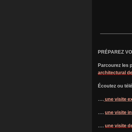
____________
PRÉPAREZ VO
Parcourez les 
architectural d
Écoutez ou tél
….
une visite ex
….
une visite in
….
une visite d