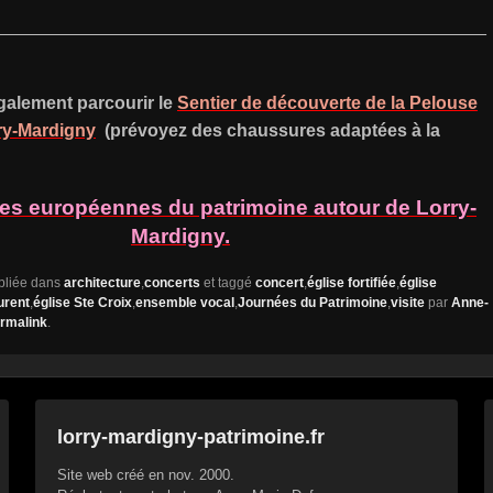
__________________________________________________
alement parcourir le
Sentier de découverte de la Pelouse
rry-Mardigny
(prévoyez des chaussures adaptées à la
es européennes du patrimoine autour de Lorry-
Mardigny.
ubliée dans
architecture
,
concerts
et taggé
concert
,
église fortifiée
,
église
urent
,
église Ste Croix
,
ensemble vocal
,
Journées du Patrimoine
,
visite
par
Anne-
rmalink
.
lorry-mardigny-patrimoine.fr
Site web créé en nov. 2000.