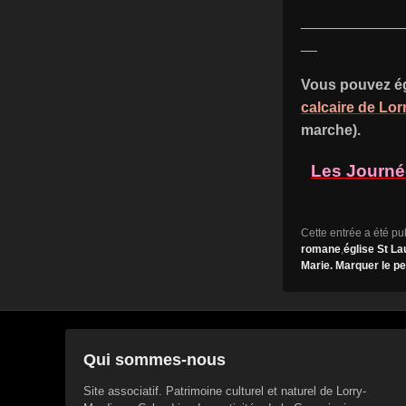
____________
__
Vous pouvez ég
calcaire de Lo
marche).
Les Journé
Cette entrée a été p
romane
,
église St La
Marie
. Marquer le
pe
Qui sommes-nous
Site associatif. Patrimoine culturel et naturel de Lorry-