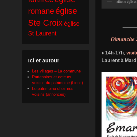
affiche églises
église
romane
Ste Croix
église
_____
St Laurent
Dimanche 
♦ 14h-17h,
visi
Ici et autour
Laurent à Mard
Les villages – La commune
Partenaires et acteurs
voisins du patrimoine (Liens)
Le patrimoine chez nos
voisins (annonces)