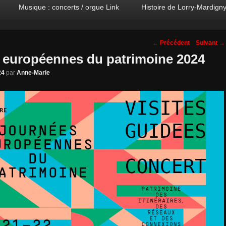
Musique : concerts / orgue Link
Histoire de Lorry-Mardign
Navigation
←
Précédent
Suivant
→
des
 européennes du patrimoine 2024
posts
24
par
Anne-Marie