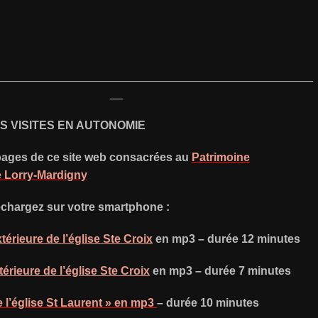
_________________________________________________
__
S VISITES EN AUTONOMIE
pages de ce site web consacrées au
Patrimoine
e Lorry-Mardigny
échargez sur votre smartphone :
térieure de l’église Ste Croix
en mp3 – durée 12 minutes
térieure de l’église Ste Croix
en mp3 – durée 7 minutes
e l’église St Laurent » en mp3
– durée 10 minutes