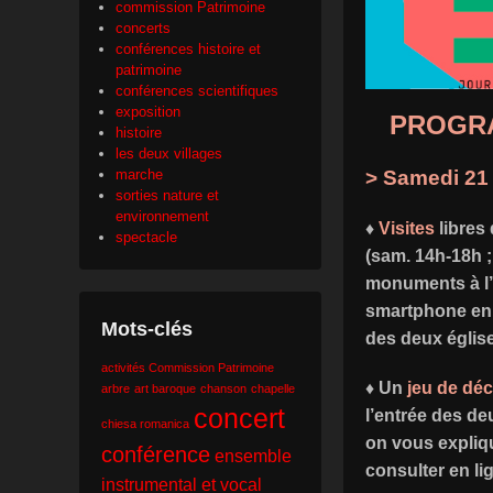
commission Patrimoine
concerts
conférences histoire et
patrimoine
conférences scientifiques
exposition
PROGR
histoire
les deux villages
> Samedi 21
marche
sorties nature et
environnement
♦
Visites
libres 
spectacle
(sam. 14h-18h ;
monuments à l’a
smartphone en a
Mots-clés
des deux église
activités Commission Patrimoine
♦ Un
jeu de dé
arbre
art baroque
chanson
chapelle
concert
l’entrée des d
chiesa romanica
on vous explique
conférence
ensemble
consulter en li
instrumental et vocal