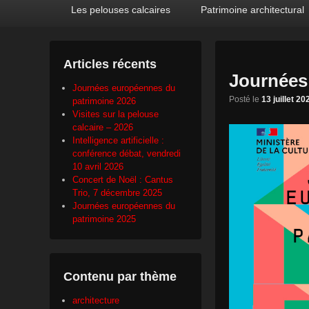
Premier
Passer
Passer
Les pelouses calcaires
Patrimoine architectural
menu
au
au
contenu
contenu
principal
secondaire
Articles récents
Journées
Journées européennes du
Posté le
13 juillet 20
patrimoine 2026
Visites sur la pelouse
calcaire – 2026
Intelligence artificielle :
conférence débat, vendredi
10 avril 2026
Concert de Noël : Cantus
Trio, 7 décembre 2025
Journées européennes du
patrimoine 2025
Contenu par thème
architecture