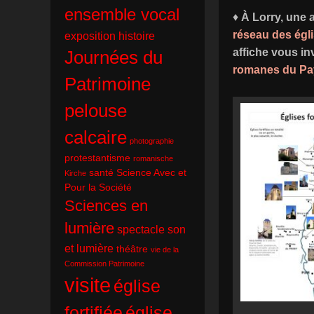
ensemble vocal
♦
À Lorry, une 
réseau des égli
exposition
histoire
affiche vous i
Journées du
romanes du Pay
Patrimoine
pelouse
calcaire
photographie
protestantisme
romanische
santé
Science Avec et
Kirche
Pour la Société
Sciences en
lumière
spectacle son
et lumière
théâtre
vie de la
Commission Patrimoine
visite
église
fortifiée
église