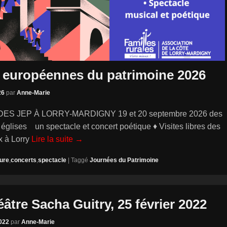
 européennes du patrimoine 2026
26
par
Anne-Marie
S JEP À LORRY-MARDIGNY 19 et 20 septembre 2026 des
 églises un spectacle et concert poétique ♦ Visites libres des
x à Lorry
Lire la suite →
ture
,
concerts
,
spectacle
|
Taggé
Journées du Patrimoine
éâtre Sacha Guitry, 25 février 2022
2022
par
Anne-Marie