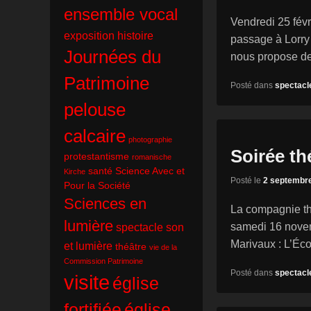
ensemble vocal
Vendredi 25 févr
exposition
histoire
passage à Lorry
Journées du
nous propose d
Patrimoine
Posté dans
spectacl
pelouse
calcaire
photographie
Soirée th
protestantisme
romanische
santé
Science Avec et
Kirche
Posté le
2 septembr
Pour la Société
Sciences en
La compagnie th
lumière
samedi 16 novem
spectacle son
Marivaux : L’Éc
et lumière
théâtre
vie de la
Commission Patrimoine
Posté dans
spectacl
visite
église
fortifiée
église