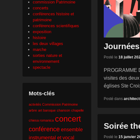
commission Patrimoine
concerts
conférences histoire et
patrimoine
conférences scientifiques
exposition
histoire
les deux villages
Journées
marche
sorties nature et
Posté le
18 juillet 20
environnement
spectacle
PROGRAMME DE
visites des deux
églises Ste Croi
Mots-clés
Posté dans
architec
activités Commission Patrimoine
arbre
art baroque
chanson
chapelle
concert
chiesa romanica
Soirée th
conférence
ensemble
Posté le
15 janvier 
instrumental et vocal