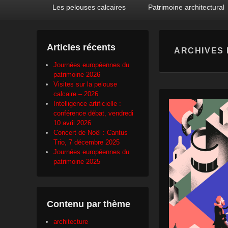
Premier
Passer
Passer
Les pelouses calcaires
Patrimoine architectural
menu
au
au
contenu
contenu
principal
secondaire
Articles récents
ARCHIVES 
Journées européennes du
patrimoine 2026
Visites sur la pelouse
calcaire – 2026
Intelligence artificielle :
conférence débat, vendredi
10 avril 2026
Concert de Noël : Cantus
Trio, 7 décembre 2025
Journées européennes du
patrimoine 2025
Contenu par thème
architecture