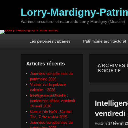
Lorry-Mardigny-Patri
Patrimoine culturel et naturel de Lorry-Mardigny (Moselle)
Premier
Passer
Passer
Les pelouses calcaires
Patrimoine architectural
menu
au
au
contenu
contenu
principal
secondaire
Articles récents
ARCHIVES 
SOCIÉTÉ
Journées européennes du
patrimoine 2026
Visites sur la pelouse
calcaire – 2026
Intelligence artificielle :
conférence débat, vendredi
Intelligen
10 avril 2026
vendredi 
Concert de Noël : Cantus
Trio, 7 décembre 2025
Journées européennes du
Posté le
17 février 2
patrimoine 2025