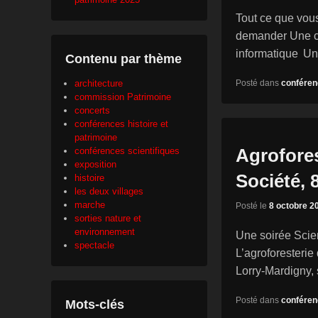
Tout ce que vous
demander Une c
informatique Un
Contenu par thème
Posté dans
conféren
architecture
commission Patrimoine
concerts
conférences histoire et
patrimoine
Agrofores
conférences scientifiques
exposition
Société, 
histoire
les deux villages
marche
Posté le
8 octobre 2
sorties nature et
environnement
Une soirée Scien
spectacle
L’agroforesterie
Lorry-Mardigny, 
Posté dans
conféren
Mots-clés