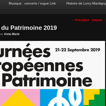
Musique : concerts / orgue Link
Histoire de Lorry-Mardign
Navigation
←
Précédent
Suivant
→
des
 du Patrimoine 2019
posts
par
Anne-Marie