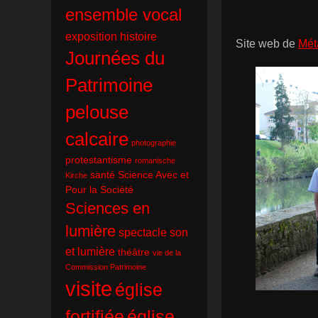
ensemble vocal
exposition
histoire
Site web de
Mét
Journées du
Patrimoine
pelouse
calcaire
photographie
protestantisme
romanische
santé
Science Avec et
Kirche
Pour la Société
Sciences en
lumière
spectacle son
et lumière
théâtre
vie de la
Commission Patrimoine
visite
église
fortifiée
église