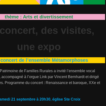
thème : Arts et divertissement
concert, des visites,
une expo
 concert de l’ensemble Métamorphoses
atrimoine de Familles Rurales a invité l’ensemble vocal
accompagné à l’orgue Link par Vincent Bernhardt et dirigé
tès. Programme du concert : Renaissance et baroque, XXe et
amedi 21 septembre à 20h30, église Ste Croix