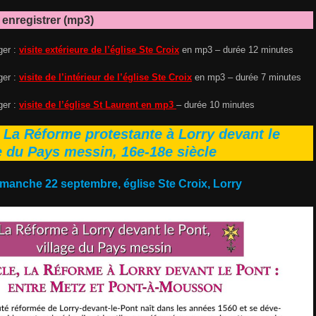
 enregistrer (mp3)
ger :
visite extérieure de l’église Ste Croix
en mp3 – durée 12 minutes
ger :
visite de l’intérieur de l’église Ste Croix
en mp3 – durée 7 minutes
ger :
visite de l’église St Laurent en mp3
– durée 10 minutes
:
La Réforme protestante à Lorry devant le
e du Pays messin, 16e-18e siècle
imanche 22 septembre, église Ste Croix, Lorry