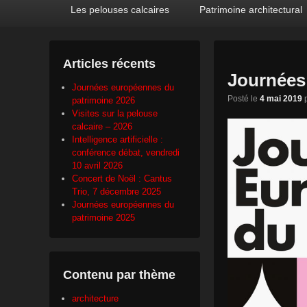
Premier
Passer
Passer
Les pelouses calcaires
Patrimoine architectural
menu
au
au
contenu
contenu
principal
secondaire
Articles récents
Journées
Journées européennes du
Posté le
4 mai 2019
patrimoine 2026
Visites sur la pelouse
calcaire – 2026
Intelligence artificielle :
conférence débat, vendredi
10 avril 2026
Concert de Noël : Cantus
Trio, 7 décembre 2025
Journées européennes du
patrimoine 2025
Contenu par thème
architecture