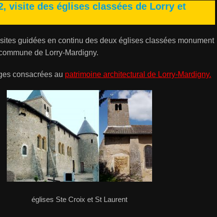
 visite des églises classées de Lorry et
isites guidées en continu des deux églises classées monument
a commune de Lorry-Mardigny.
ages consacrées au
patrimoine architectural de Lorry-Mardigny.
églises Ste Croix et St Laurent