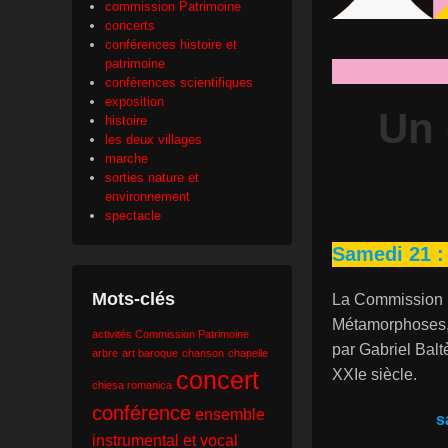
commission Patrimoine
concerts
conférences histoire et
patrimoine
conférences scientifiques
exposition
Un 
histoire
les deux villages
marche
sorties nature et
environnement
spectacle
Samedi 21 :
Mots-clés
La Commission P
Métamorphoses, 
activités Commission Patrimoine
par Gabriel Bal
arbre
art baroque
chanson
chapelle
concert
XXIe siècle.
chiesa romanica
conférence
ensemble
s
instrumental et vocal