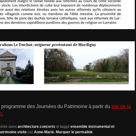
programme des Journées du Patrimoine à partir du
site de la
t
.
ubliée dans
architecture
,
concerts
et taggé
ensemble instrumental et
atrimoine
,
visite
par
Anne-Marie
. Marquer le
permalink
.