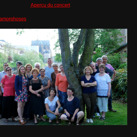
Aperçu du concert
amorphoses