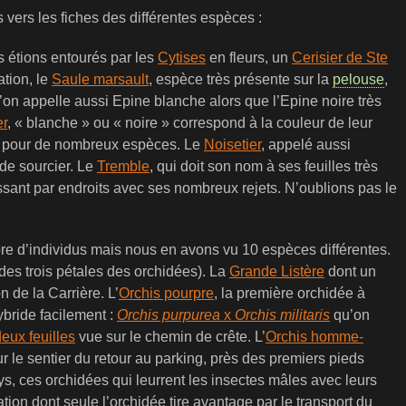
 vers les fiches des différentes espèces :
s étions entourés par les
Cytises
en fleurs, un
Cerisier de Ste
ation, le
Saule marsault
, espèce très présente sur la
pelouse
,
u’on appelle aussi Epine blanche alors que l’Epine noire très
er
, « blanche » ou « noire » correspond à la couleur de leur
es pour de nombreux espèces. Le
Noisetier
, appelé aussi
 de sourcier. Le
Tremble
, qui doit son nom à ses feuilles très
ssant par endroits avec ses nombreux rejets. N’oublions pas le
bre d’individus mais nous en avons vu 10 espèces différentes.
 des trois pétales des orchidées). La
Grande Listère
dont un
n de la Carrière. L’
Orchis pourpre
, la première orchidée à
ybride facilement :
Orchis purpurea
x
Orchis militaris
qu’on
eux feuilles
vue sur le chemin de crête. L’
Orchis homme-
r le sentier du retour au parking, près des premiers pieds
s, ces orchidées qui leurrent les insectes mâles avec leurs
ion dont seule l’orchidée tire avantage par le transport du