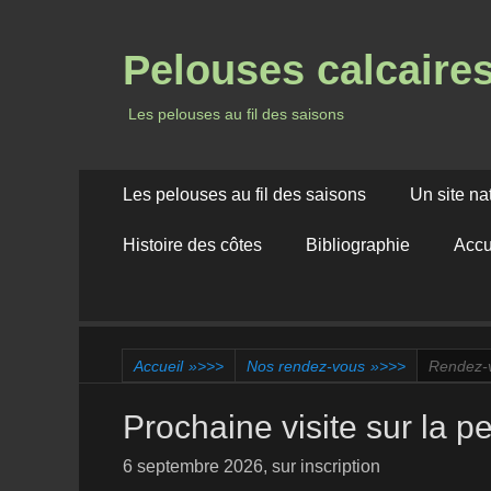
Pelouses calcaire
Les pelouses au fil des saisons
Menu
Aller
Les pelouses au fil des saisons
Un site na
au
principal
contenu
Histoire des côtes
Bibliographie
Accu
Accueil
»>>>
Nos rendez-vous
»>>>
Rendez-
Prochaine visite sur la p
6 septembre 2026, sur inscription