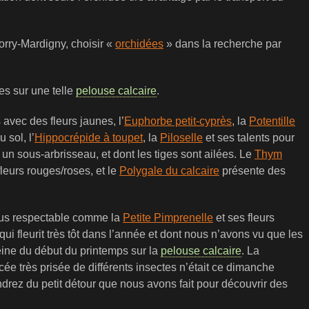
rry-Mardigny, choisir «
orchidées
» dans la recherche par
es sur une telle
pelouse calcaire
.
s avec des fleurs jaunes, l’
Euphorbe petit-cyprès
, la
Potentille
 sol, l’
Hippocrépide à toupet
, la
Piloselle
et ses talents pour
n sous-arbrisseau, et dont les tiges sont ailées. Le
Thym
fleurs rouges/roses, et le
Polygale du calcaire
présente des
plus respectable comme la
Petite Pimprenelle
et ses fleurs
qui fleurit très tôt dans l’année et dont nous n’avons vu que les
reine du début du printemps sur la
pelouse calcaire
. La
ée très prisée de différents insectes n’était ce dimanche
drez du petit détour que nous avons fait pour découvrir des