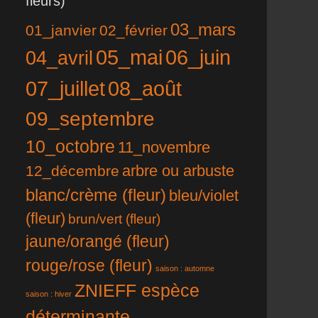
fleurs)
03_mars
01_janvier
02_février
05_mai
06_juin
04_avril
07_juillet
08_août
09_septembre
10_octobre
11_novembre
12_décembre
arbre ou arbuste
blanc/crème (fleur)
bleu/violet
(fleur)
brun/vert (fleur)
jaune/orangé (fleur)
rouge/rose (fleur)
saison : automne
ZNIEFF espèce
saison : hiver
déterminante