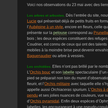
Voici nos observations du 23 mai avec des liens
Dès l’entrée du site, nou
Les arbres et arbustes.
Lucie
qui présentait déjà de petits fruits en form
l’
Aubépine à un style
, encore en fleurs, celle q
présente sur la
pelouse
correspond au
Prunelli
bois ; les deux espèces constituent des refug
Coudrier, est connu de ceux qui ont des talents
mobiles à la moindre brise peut devenir envahi
Baguenaudier
ou arbre à vessies.
Elles n’ont pas brillé par le nom
Les orchidées.
L’
Orchis bouc
et son
labelle
spectaculaire (l’un
pied se préparait non loin du muret d’observatio
fleurir, et l’
Orchis militaire
avec laquelle elle s’h
appelle aussi
Orchiaceras spurium
. L’
Orchis à d
pendu
et ses jolies nuances de couleurs, vue su
d’
Orchis pyramidal
. Enfin deux espèces d’Ophry
labelles, les encourageant à une pseudo-copulat