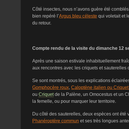
Côté insectes, nous n’avons guère été comblés, i
bien repéré l’
Argus bleu céleste
qui voletait et l
du retour.
Compte rendu de la visite du dimanche 12 
Après une saison estivale inhabituellement fraî
aux rencontres avec les criquets et sauterelles 
Se sont montrés, sous les explications éclairées 
Gomphocère roux
,
Caloptène italien ou Criquet 
ou
Criquet
de la Palène, un Omocestus et un Cho
la femelle, ou pour marquer leur territoire.
Du côté des sauterelles, deux espèces ont été v
Phanéroptère commun
et ses très longues ant