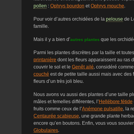
pollen
:
Ophrys bourdon
et
Ophrys mouche
.
Pour voir d’autres orchidées de la
pelouse
de Lo
famille.
Mais il y a bien d’
que les orchidé
autres plantes
Parmi les plantes discrètes par la taille et toute
printanière
dont les fleurs apparaissent au ras du
couvrir le sol et le
Genêt ailé
, considéré comme u
couché
est de petite taille aussi mais avec des 
fleurs d’un très joli bleu.
Nous avons vu aussi des plantes d’une taille 
mâles et femelles différentes, l’
Hellébore fétide
fruits comme ceux de l’
Anémone pulsatille
, la 
Centaurée scabieuse
, une grande plante herbac
encore qu’en boutons. Enfin, vous vous souvien
Globulaires
.