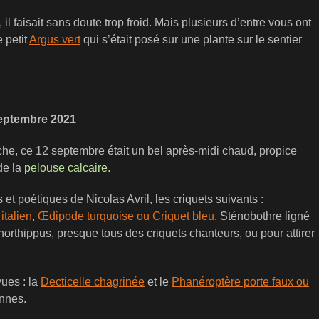
l faisait sans doute trop froid. Mais plusieurs d’entre vous ont
e petit
Argus vert
qui s’était posé sur une plante sur le sentier
septembre 2021
che, ce 12 septembre était un bel après-midi chaud, propice
de la
pelouse calcaire
.
et poétiques de Nicolas Avril, les criquets suivants :
italien
,
Œdipode turquoise ou Criquet bleu
, Sténobothre ligné
rthippus, presque tous des criquets chanteurs, ou pour attirer
ues : la
Decticelle chagrinée
et le
Phanéroptère porte faux ou
ennes.