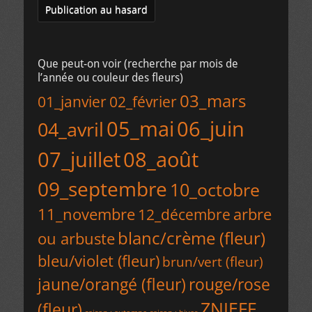
Publication au hasard
Que peut-on voir (recherche par mois de
l’année ou couleur des fleurs)
03_mars
02_février
01_janvier
05_mai
06_juin
04_avril
07_juillet
08_août
09_septembre
10_octobre
11_novembre
arbre
12_décembre
blanc/crème (fleur)
ou arbuste
bleu/violet (fleur)
brun/vert (fleur)
rouge/rose
jaune/orangé (fleur)
ZNIEFF
(fleur)