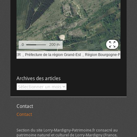
Archives des articles
Archives
des
articles
Contact
Contact
Section du site Lorry-Mardigny-Patrimoine.fr consacré au
patrimoine naturel et culturel de Lorry-Mardigny (France,