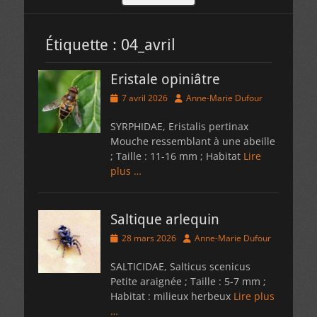
Étiquette :
04_avril
Eristale opiniâtre
Posted
Author
7 avril 2026
Anne-Marie Dufour
on
SYRPHIDAE, Eristalis pertinax
Mouche ressemblant à une abeille
; Taille : 11-16 mm ; Habitat
Lire
plus …
Saltique arlequin
Posted
Author
28 mars 2026
Anne-Marie Dufour
on
SALTICIDAE, Salticus scenicus
Petite araignée ; Taille : 5-7 mm ;
Habitat : milieux herbeux
Lire plus
…