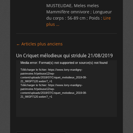
MUSTELIDAE, Meles meles
Mammifère omnivore ; Longueur
du corps : 56-89 cm ; Poids :
Lire
plus …
Navigation
←
Articles plus anciens
des
Un Criquet mélodieux qui stridule 21/08/2019
articles
Lecteur
Media error: Format(s) not supported or source(s) not found
vidéo
Télécharger le fichier: https://www.lorry-mardigny-
patrimoine.fr/pelouse12/wp-
content/uploads/2018/07/Criquet_melodieux_2019-08-
21_IMGP7120.webm?_=1
Télécharger le fichier: https://www.lorry-mardigny-
patrimoine.fr/pelouse12/wp-
content/uploads/2018/07/Criquet_melodieux_2019-08-
21_IMGP7120.webm?_=1