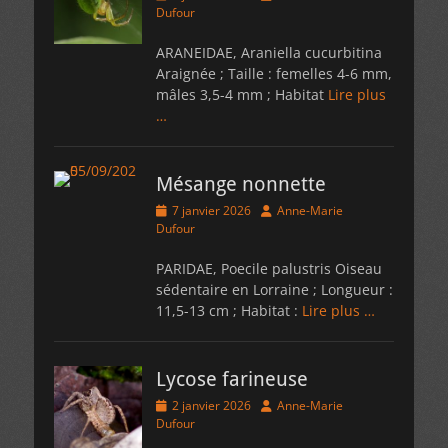
on
Dufour
ARANEIDAE, Araniella cucurbitina
Araignée ; Taille : femelles 4-6 mm,
mâles 3,5-4 mm ; Habitat
Lire plus
…
Mésange nonnette
Posted
Author
7 janvier 2026
Anne-Marie
on
Dufour
PARIDAE, Poecile palustris Oiseau
sédentaire en Lorraine ; Longueur :
11,5-13 cm ; Habitat :
Lire plus …
Lycose farineuse
Posted
Author
2 janvier 2026
Anne-Marie
on
Dufour