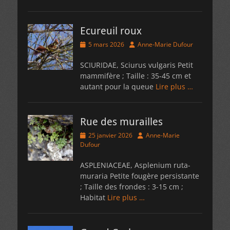
Ecureuil roux
Posted
Author
5 mars 2026
Anne-Marie Dufour
on
SCIURIDAE, Sciurus vulgaris Petit
mammifère ; Taille : 35-45 cm et
autant pour la queue
Lire plus …
Rue des murailles
Posted
Author
25 janvier 2026
Anne-Marie
on
Dufour
ASPLENIACEAE, Asplenium ruta-
muraria Petite fougère persistante
; Taille des frondes : 3-15 cm ;
Habitat
Lire plus …