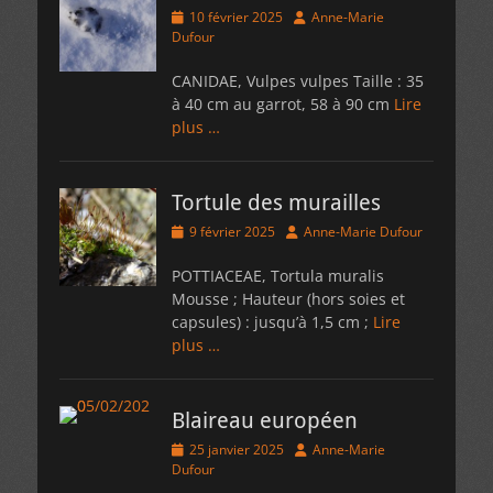
Posted
Author
10 février 2025
Anne-Marie
on
Dufour
CANIDAE, Vulpes vulpes Taille : 35
à 40 cm au garrot, 58 à 90 cm
Lire
plus …
Tortule des murailles
Posted
Author
9 février 2025
Anne-Marie Dufour
on
POTTIACEAE, Tortula muralis
Mousse ; Hauteur (hors soies et
capsules) : jusqu’à 1,5 cm ;
Lire
plus …
Blaireau européen
Posted
Author
25 janvier 2025
Anne-Marie
on
Dufour