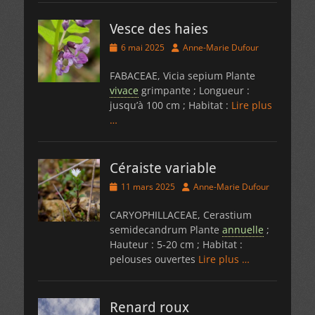
Vesce des haies
Posted
Author
6 mai 2025
Anne-Marie Dufour
on
FABACEAE, Vicia sepium Plante
vivace
grimpante ; Longueur :
jusqu’à 100 cm ; Habitat :
Lire plus
…
Céraiste variable
Posted
Author
11 mars 2025
Anne-Marie Dufour
on
CARYOPHILLACEAE, Cerastium
semidecandrum Plante
annuelle
;
Hauteur : 5-20 cm ; Habitat :
pelouses ouvertes
Lire plus …
Renard roux