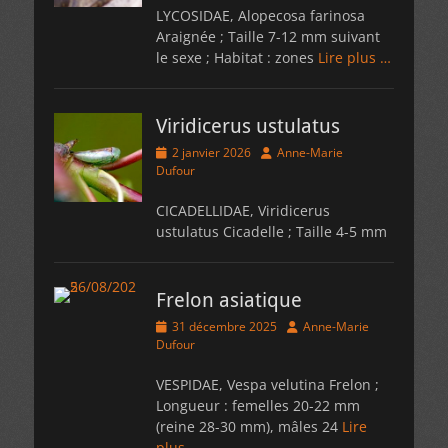
LYCOSIDAE, Alopecosa farinosa
Araignée ; Taille 7-12 mm suivant
le sexe ; Habitat : zones
Lire plus …
Viridicerus ustulatus
Posted
Author
2 janvier 2026
Anne-Marie
on
Dufour
CICADELLIDAE, Viridicerus
ustulatus Cicadelle ; Taille 4-5 mm
Frelon asiatique
Posted
Author
31 décembre 2025
Anne-Marie
on
Dufour
VESPIDAE, Vespa velutina Frelon ;
Longueur : femelles 20-22 mm
(reine 28-30 mm), mâles 24
Lire
plus …