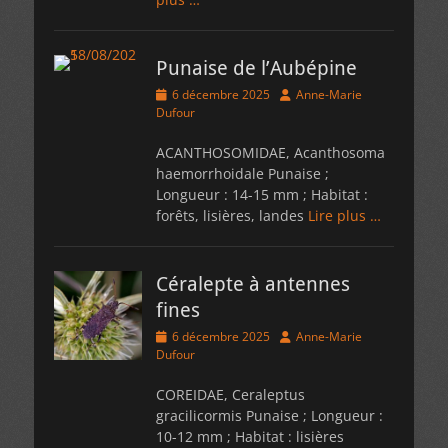
Punaise de l’Aubépine
Posted
Author
6 décembre 2025
Anne-Marie
on
Dufour
ACANTHOSOMIDAE, Acanthosoma
haemorrhoidale Punaise ;
Longueur : 14-15 mm ; Habitat :
forêts, lisières, landes
Lire plus …
Céralepte à antennes
fines
Posted
Author
6 décembre 2025
Anne-Marie
on
Dufour
COREIDAE, Ceraleptus
gracilicormis Punaise ; Longueur :
10-12 mm ; Habitat : lisières