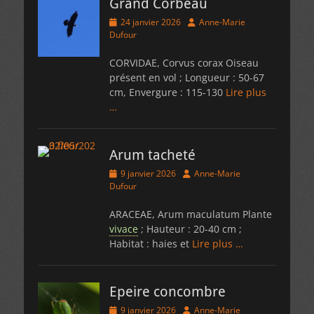
Grand Corbeau
Posted
Author
24 janvier 2026
Anne-Marie
on
Dufour
CORVIDAE, Corvus corax Oiseau
présent en vol ; Longueur : 50-67
cm, Envergure : 115-130
Lire plus
…
Arum tacheté
Posted
Author
9 janvier 2026
Anne-Marie
on
Dufour
ARACEAE, Arum maculatum Plante
vivace
; Hauteur : 20-40 cm ;
Habitat : haies et
Lire plus …
Epeire concombre
Posted
Author
9 janvier 2026
Anne-Marie