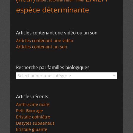
saison : automne
saison : hiver
espèce déterminante
Articles contenant une vidéo ou un son
Articles contenant une vidéo
Articles contenant un son
Recherche par familles biologiques
Recherche
par
familles
biologiques
Articles récents
Anthracine noire
Petit Boucage
Eristale opiniâtre
Dasytes subaeneus
Eristale gluante