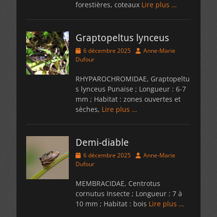
forestières, coteaux
Lire plus …
Graptopeltus lynceus
Posted
Author
6 décembre 2025
Anne-Marie
on
Dufour
RHYPAROCHROMIDAE, Graptopeltu
s lynceus Punaise ; Longueur : 6-7
mm ; Habitat : zones ouvertes et
sèches,
Lire plus …
Demi-diable
Posted
Author
6 décembre 2025
Anne-Marie
on
Dufour
MEMBRACIDAE, Centrotus
cornutus Insecte ; Longueur : 7 à
10 mm ; Habitat : bois
Lire plus …