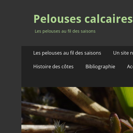
Pelouses calcaire
Les pelouses au fil des saisons
Aller
Menu
Les pelouses au fil des saisons
Un site 
au
principal
contenu
Histoire des côtes
Bibliographie
Ac