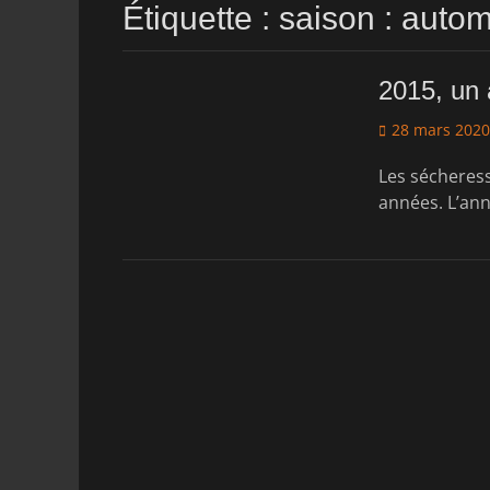
Étiquette :
saison : auto
2015, un 
Posted
28 mars 2020
on
Les sécheress
années. L’an