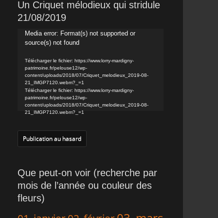
Un Criquet mélodieux qui stridule
21/08/2019
Lecteur
Media error: Format(s) not supported or
source(s) not found
vidéo
Télécharger le fichier: https://www.lorry-mardigny-
patrimoine.fr/pelouse12/wp-
content/uploads/2018/07/Criquet_melodieux_2019-08-
21_IMGP7120.webm?_=1
Télécharger le fichier: https://www.lorry-mardigny-
patrimoine.fr/pelouse12/wp-
content/uploads/2018/07/Criquet_melodieux_2019-08-
21_IMGP7120.webm?_=1
Publication au hasard
Que peut-on voir (recherche par
mois de l’année ou couleur des
fleurs)
03_mars