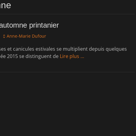
mne
automne printanier
Author
Anne-Marie Dufour
es et canicules estivales se multiplient depuis quelques
née 2015 se distinguent de
Lire plus …