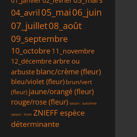
02_février
01_janvier
05_mai
06_juin
04_avril
07_juillet
08_août
09_septembre
10_octobre
11_novembre
arbre ou
12_décembre
blanc/crème (fleur)
arbuste
bleu/violet (fleur)
brun/vert
jaune/orangé (fleur)
(fleur)
rouge/rose (fleur)
saison : automne
ZNIEFF espèce
saison : hiver
déterminante