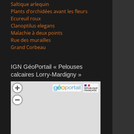
Saltique arlequin
Plants d’orchidées avant les fleurs
Ecureuil roux
Clanoptilus elegans
Malachie à deux points
Rue des murailles
Grand Corbeau
IGN GéoPortail « Pelouses
calcaires Lorry-Mardigny »