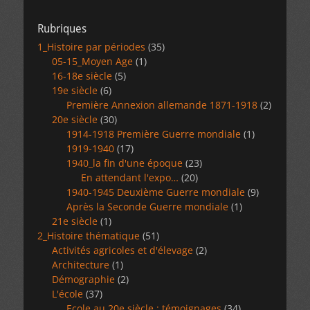
Rubriques
1_Histoire par périodes
(35)
05-15_Moyen Age
(1)
16-18e siècle
(5)
19e siècle
(6)
Première Annexion allemande 1871-1918
(2)
20e siècle
(30)
1914-1918 Première Guerre mondiale
(1)
1919-1940
(17)
1940_la fin d'une époque
(23)
En attendant l'expo…
(20)
1940-1945 Deuxième Guerre mondiale
(9)
Après la Seconde Guerre mondiale
(1)
21e siècle
(1)
2_Histoire thématique
(51)
Activités agricoles et d'élevage
(2)
Architecture
(1)
Démographie
(2)
L'école
(37)
Ecole au 20e siècle : témoignages
(34)