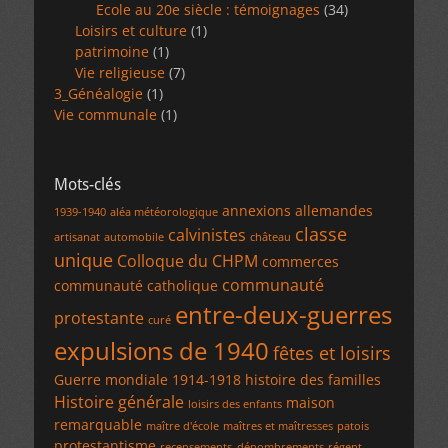
Ecole au 20e siècle : témoignages
(34)
Loisirs et culture
(1)
patrimoine
(1)
Vie religieuse
(7)
3_Généalogie
(1)
Vie communale
(1)
Mots-clés
annexions allemandes
1939-1940
aléa météorologique
classe
calvinistes
artisanat
automobile
château
unique
Colloque du CHPM
commerces
communauté
communauté catholique
entre-deux-guerres
protestante
curé
expulsions de 1940
fêtes et loisirs
Guerre mondiale 1914-1918
histoire des familles
Histoire générale
maison
loisirs des enfants
remarquable
maître d'école
maîtres et maîtresses
patois
protestantisme
recensements_dénombrements
régent