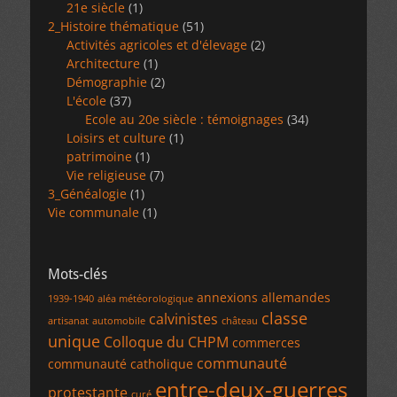
21e siècle
(1)
2_Histoire thématique
(51)
Activités agricoles et d'élevage
(2)
Architecture
(1)
Démographie
(2)
L'école
(37)
Ecole au 20e siècle : témoignages
(34)
Loisirs et culture
(1)
patrimoine
(1)
Vie religieuse
(7)
3_Généalogie
(1)
Vie communale
(1)
Mots-clés
annexions allemandes
1939-1940
aléa météorologique
classe
calvinistes
artisanat
automobile
château
unique
Colloque du CHPM
commerces
communauté
communauté catholique
entre-deux-guerres
protestante
curé