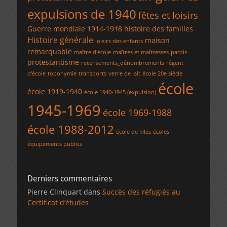
expulsions de 1940
fêtes et loisirs
Guerre mondiale 1914-1918
histoire des familles
Histoire générale
maison
loisirs des enfants
remarquable
maître d'école
maîtres et maîtresses
patois
protestantisme
recensements_dénombrements
régent
d'école
toponymie
transports
verre de lait
école 20e siècle
école
école 1919-1940
école 1940-1945 (expulsion)
1945-1969
école 1969-1988
école 1988-2012
école de filles
écoles
équipements publics
Derniers commentaires
Pierre Clinquart
dans
Succès des réfugiés au
Certificat d’études