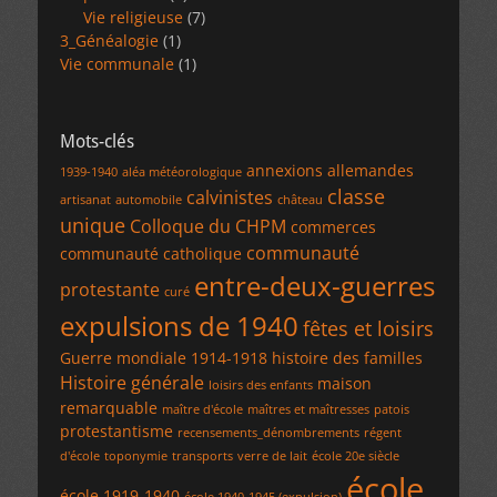
Vie religieuse
(7)
3_Généalogie
(1)
Vie communale
(1)
Mots-clés
annexions allemandes
1939-1940
aléa météorologique
classe
calvinistes
artisanat
automobile
château
unique
Colloque du CHPM
commerces
communauté
communauté catholique
entre-deux-guerres
protestante
curé
expulsions de 1940
fêtes et loisirs
Guerre mondiale 1914-1918
histoire des familles
Histoire générale
maison
loisirs des enfants
remarquable
maître d'école
maîtres et maîtresses
patois
protestantisme
recensements_dénombrements
régent
d'école
toponymie
transports
verre de lait
école 20e siècle
école
école 1919-1940