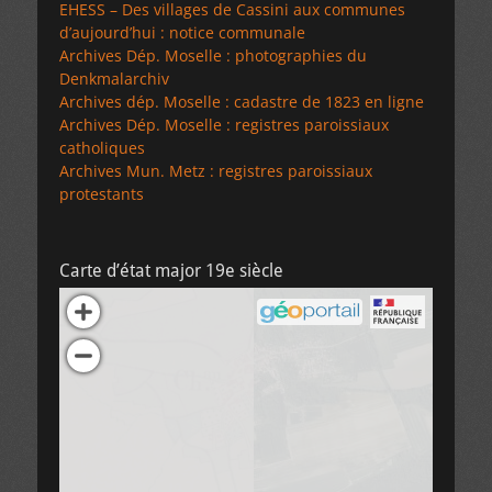
EHESS – Des villages de Cassini aux communes
d’aujourd’hui : notice communale
Archives Dép. Moselle : photographies du
Denkmalarchiv
Archives dép. Moselle : cadastre de 1823 en ligne
Archives Dép. Moselle : registres paroissiaux
catholiques
Archives Mun. Metz : registres paroissiaux
protestants
Carte d’état major 19e siècle