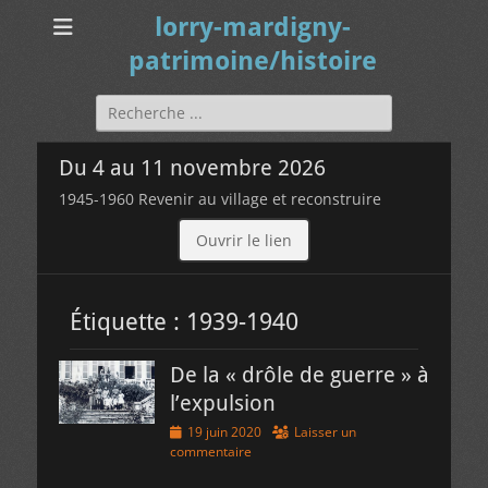
lorry-mardigny-
patrimoine/histoire
Rechercher :
Du 4 au 11 novembre 2026
1945-1960 Revenir au village et reconstruire
Ouvrir le lien
Étiquette :
1939-1940
De la « drôle de guerre » à
l’expulsion
Posted
19 juin 2020
Laisser un
on
commentaire