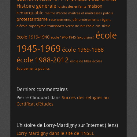
Histoire générale
maison
loisirs des enfants
remarquable
maître d'école
maîtres et maîtresses
patois
protestantisme
recensements_dénombrements
régent
d'école
toponymie
transports
verre de lait
école 20e siècle
école
école 1919-1940
école 1940-1945 (expulsion)
1945-1969
école 1969-1988
école 1988-2012
école de filles
écoles
équipements publics
Derniers commentaires
Pierre Clinquart
dans
Succès des réfugiés au
Certificat d’études
L’histoire de Lorry-Mardigny sur Internet (liens)
Lorry-Mardigny dans le site de l’INSEE