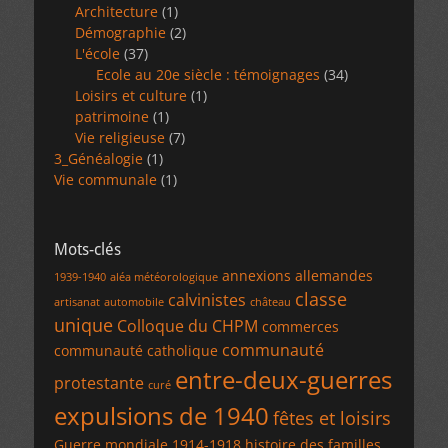
Architecture
(1)
Démographie
(2)
L'école
(37)
Ecole au 20e siècle : témoignages
(34)
Loisirs et culture
(1)
patrimoine
(1)
Vie religieuse
(7)
3_Généalogie
(1)
Vie communale
(1)
Mots-clés
annexions allemandes
1939-1940
aléa météorologique
classe
calvinistes
artisanat
automobile
château
unique
Colloque du CHPM
commerces
communauté
communauté catholique
entre-deux-guerres
protestante
curé
expulsions de 1940
fêtes et loisirs
Guerre mondiale 1914-1918
histoire des familles