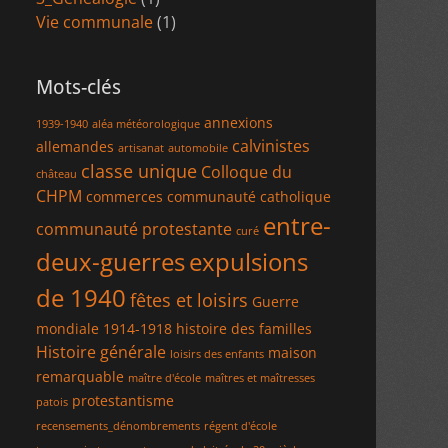
Vie communale
(1)
Mots-clés
annexions
1939-1940
aléa météorologique
calvinistes
allemandes
artisanat
automobile
classe unique
Colloque du
château
CHPM
commerces
communauté catholique
entre-
communauté protestante
curé
deux-guerres
expulsions
de 1940
fêtes et loisirs
Guerre
mondiale 1914-1918
histoire des familles
Histoire générale
maison
loisirs des enfants
remarquable
maître d'école
maîtres et maîtresses
protestantisme
patois
recensements_dénombrements
régent d'école