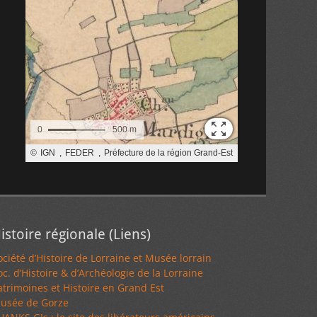
istoire régionale (Liens)
ociété d’Histoire de Lorraine et Musée lorrain
oc. d’Histoire & d’Archéologie de la Lorraine
atrimoines et Histoire en Grand Est
usée de Gorze