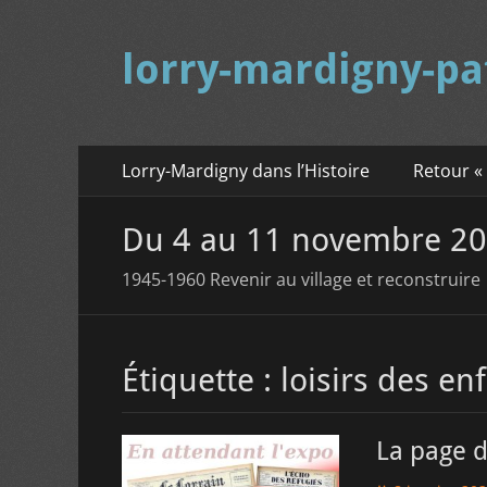
lorry-mardigny-pa
Menu
Aller
Lorry-Mardigny dans l’Histoire
Retour «
au
principal
contenu
Du 4 au 11 novembre 2
1945-1960 Revenir au village et reconstruire
Étiquette :
loisirs des en
La page d