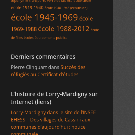
toponymie
transports
verre de lait
école 20e siècle
école 1919-1940
école 1940-1945 (expulsion)
école 1945-1969
école
école 1988-2012
1969-1988
école
de filles
écoles
équipements publics
Derniers commentaires
Pierre Clinquart
dans
Succès des
réfugiés au Certificat d’études
L’histoire de Lorry-Mardigny sur
Internet (liens)
Lorry-Mardigny dans le site de l’INSEE
EHESS – Des villages de Cassini aux
communes d’aujourd’hui : notice
communale