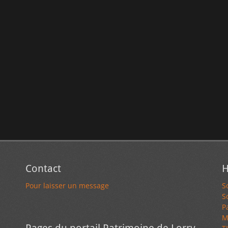
Contact
H
Pour laisser un message
S
S
P
M