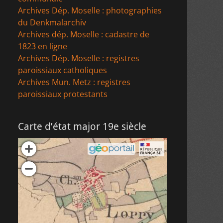
Archives Dép. Moselle : photographies
du Denkmalarchiv
Archives dép. Moselle : cadastre de
1823 en ligne
Archives Dép. Moselle : registres
paroissiaux catholiques
Archives Mun. Metz : registres
paroissiaux protestants
Carte d’état major 19e siècle