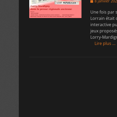
Posted
8 janvier 20
on
Une fois par 
Lorrain était
interactive p
jeux proposés
Lorry-Mardign
Lire plus …