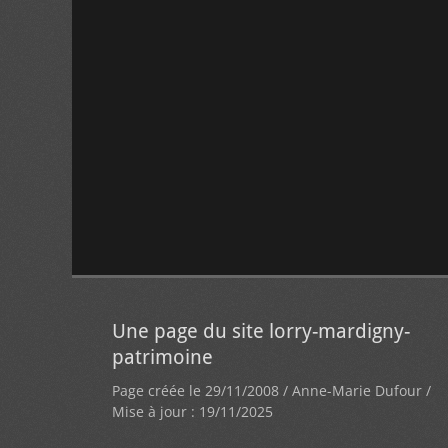
Une page du site lorry-mardigny-
patrimoine
Page créée le 29/11/2008 / Anne-Marie Dufour /
Mise à jour : 19/11/2025