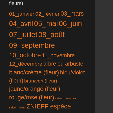
fleurs)
03_mars
01_janvier
02_février
05_mai
06_juin
04_avril
07_juillet
08_août
09_septembre
10_octobre
11_novembre
12_décembre
arbre ou arbuste
blanc/crème (fleur)
bleu/violet
(fleur)
brun/vert (fleur)
jaune/orangé (fleur)
rouge/rose (fleur)
saison : automne
ZNIEFF espèce
saison : hiver