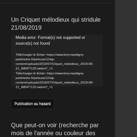
Un Criquet mélodieux qui stridule
21/08/2019
Lecteur
Media error: Format(s) not supported or
source(s) not found
vidéo
Télécharger le fichier: https://www.lorry-mardigny-
patrimoine.fr/pelouse12/wp-
content/uploads/2018/07/Criquet_melodieux_2019-08-
21_IMGP7120.webm?_=1
Télécharger le fichier: https://www.lorry-mardigny-
patrimoine.fr/pelouse12/wp-
content/uploads/2018/07/Criquet_melodieux_2019-08-
21_IMGP7120.webm?_=1
Publication au hasard
Que peut-on voir (recherche par
mois de l’année ou couleur des