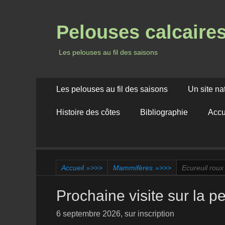
Pelouses calcaire
Les pelouses au fil des saisons
Menu
Aller
Les pelouses au fil des saisons
Un site na
au
principal
contenu
Histoire des côtes
Bibliographie
Accu
Accueil
»>>>
Mammifères
»>>>
Ecureuil roux
Prochaine visite sur la p
6 septembre 2026, sur inscription