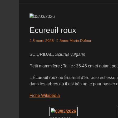
Ecureuil roux
Posted
Author
5 mars 2026
Anne-Marie Dufour
on
SCIURIDAE,
Sciurus vulgaris
Petit mammifère ; Taille : 35-45 cm et autant pour
L’Écureuil roux ou Écureuil d’Eurasie est essen
dans les arbres où il est très agile pour passe
Fiche Wikipédia