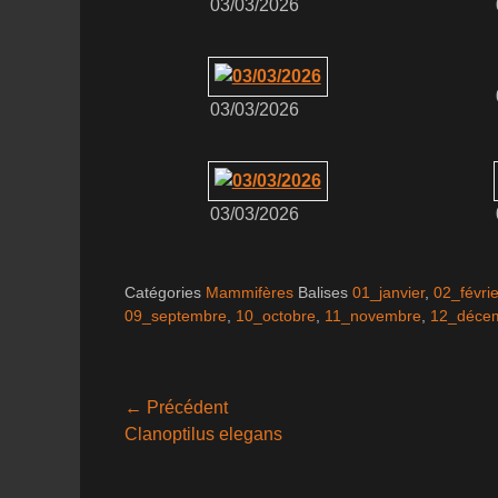
03/03/2026
03/03/2026
03/03/2026
Catégories
Mammifères
Balises
01_janvier
,
02_févrie
09_septembre
,
10_octobre
,
11_novembre
,
12_déce
Navigation
← Précédent
Article
Clanoptilus elegans
de
précédent :
l’article