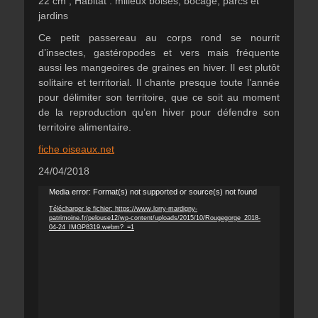
22 cm ; Habitat : milieux boisés, bocage, parcs et
jardins
Ce petit passereau au corps rond se nourrit
d’insectes, gastéropodes et vers mais fréquente
aussi les mangeoires de graines en hiver. Il est plutôt
solitaire et territorial. Il chante presque toute l’année
pour délimiter son territoire, que ce soit au moment
de la reproduction qu’en hiver pour défendre son
territoire alimentaire.
fiche oiseaux.net
24/04/2018
Lecteur
Media error: Format(s) not supported or source(s) not found
vidéo
Télécharger le fichier: https://www.lorry-mardigny-
patrimoine.fr/pelouse12/wp-content/uploads/2015/10/Rougegorge_2018-
04-24_IMGP8319.webm?_=1