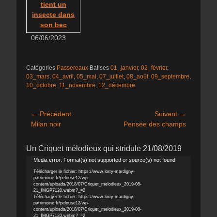
06/06/2023
Catégories
Passereaux
Balises
01_janvier
,
02_février
,
03_mars
,
04_avril
,
05_mai
,
07_juillet
,
08_août
,
09_septembre
,
10_octobre
,
11_novembre
,
12_décembre
Navigation
← Précédent
Suivant →
Article
Article
Milan noir
Pensée des champs
de
précédent :
suivant :
l’article
Un Criquet mélodieux qui stridule 21/08/2019
Lecteur
Media error: Format(s) not supported or source(s) not found
vidéo
Télécharger le fichier: https://www.lorry-mardigny-
patrimoine.fr/pelouse12/wp-
content/uploads/2018/07/Criquet_melodieux_2019-08-
21_IMGP7120.webm?_=2
Télécharger le fichier: https://www.lorry-mardigny-
patrimoine.fr/pelouse12/wp-
content/uploads/2018/07/Criquet_melodieux_2019-08-
21_IMGP7120.webm?_=2