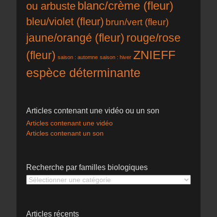
blanc/crème (fleur)
ou arbuste
bleu/violet (fleur)
brun/vert (fleur)
rouge/rose
jaune/orangé (fleur)
ZNIEFF
(fleur)
saison : automne
saison : hiver
espèce déterminante
Articles contenant une vidéo ou un son
Articles contenant une vidéo
Articles contenant un son
Recherche par familles biologiques
Recherche
par
familles
biologiques
Articles récents