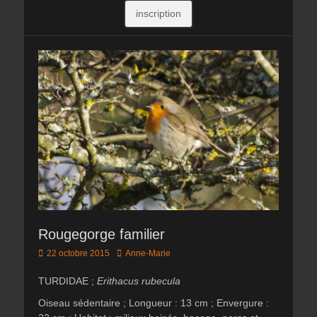
inscription
Rougegorge familier
Posted
Author
22 octobre 2015
Anne-Marie
on
TURDIDAE ;
Erithacus rubecula
Oiseau sédentaire ; Longueur : 13 cm ; Envergure :