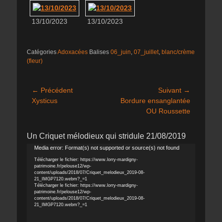
13/10/2023
13/10/2023
Catégories
Adoxacées
Balises
06_juin
,
07_juillet
,
blanc/crème
(fleur)
Navigation
← Précédent
Suivant →
Article
Article
Xysticus
Bordure ensanglantée
de
précédent :
suivant :
OU Roussette
l’article
Un Criquet mélodieux qui stridule 21/08/2019
Lecteur
Media error: Format(s) not supported or source(s) not found
vidéo
Télécharger le fichier: https://www.lorry-mardigny-
patrimoine.fr/pelouse12/wp-
content/uploads/2018/07/Criquet_melodieux_2019-08-
21_IMGP7120.webm?_=1
Télécharger le fichier: https://www.lorry-mardigny-
patrimoine.fr/pelouse12/wp-
content/uploads/2018/07/Criquet_melodieux_2019-08-
21_IMGP7120.webm?_=1