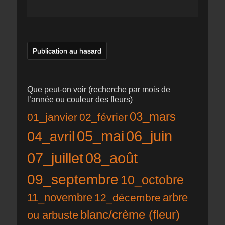
Publication au hasard
Que peut-on voir (recherche par mois de
l’année ou couleur des fleurs)
03_mars
01_janvier
02_février
05_mai
06_juin
04_avril
07_juillet
08_août
09_septembre
10_octobre
11_novembre
12_décembre
arbre
blanc/crème (fleur)
ou arbuste