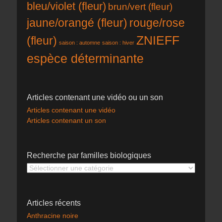
bleu/violet (fleur)
brun/vert (fleur)
rouge/rose
jaune/orangé (fleur)
ZNIEFF
(fleur)
saison : automne
saison : hiver
espèce déterminante
Articles contenant une vidéo ou un son
Articles contenant une vidéo
Articles contenant un son
Recherche par familles biologiques
Recherche
par
familles
biologiques
Articles récents
Anthracine noire