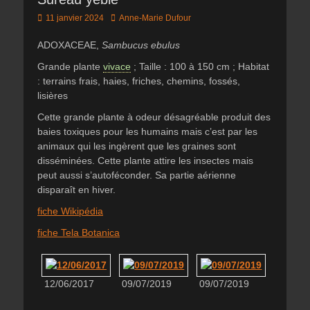
Posted
Author
11 janvier 2024
Anne-Marie Dufour
on
ADOXACEAE,
Sambucus ebulus
Grande plante
vivace
; Taille : 100 à 150 cm ; Habitat
: terrains frais, haies, friches, chemins, fossés,
lisières
Cette grande plante à odeur désagréable produit des
baies toxiques pour les humains mais c’est par les
animaux qui les ingèrent que les graines sont
disséminées. Cette plante attire les insectes mais
peut aussi s’autoféconder. Sa partie aérienne
disparaît en hiver.
fiche Wikipédia
fiche Tela Botanica
12/06/2017
09/07/2019
09/07/2019