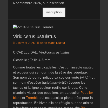
6 septembre 2026, sur inscription
inscription
Viridicerus ustulatus
Posted
Author
2 janvier 2026
Anne-Marie Dufour
on
CICADELLIDAE,
Viridicerus ustulatus
Cicadelle ; Taille 4-5 mm
Comme toutes les cicadelles, c’est un insecte sauteur
et piqueur qui se nourrit de la sève des végétaux.
Son nom de genre indique sa couleur verte (
viridi-
) et
son nom d’espèce (
ustulatus
=brûlé) évoque les
taches et la ligne couleur rouille sur le dos. Cette
cicadelle vit sur des peupliers, en particulier
Peuplier
blanc
et
Tremble
qui est aussi sa plante hôte pour la
reproduction. En hiver, elle se réfugie sur des arbres
à feuillage permanent, conifères, sur ce site
Pin