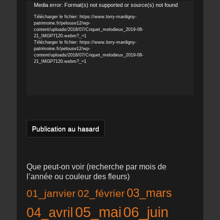
Lecteur
Media error: Format(s) not supported or source(s) not found
vidéo
Télécharger le fichier: https://www.lorry-mardigny-
patrimoine.fr/pelouse12/wp-
content/uploads/2018/07/Criquet_melodieux_2019-08-
21_IMGP7120.webm?_=1
Télécharger le fichier: https://www.lorry-mardigny-
patrimoine.fr/pelouse12/wp-
content/uploads/2018/07/Criquet_melodieux_2019-08-
21_IMGP7120.webm?_=1
Publication au hasard
Que peut-on voir (recherche par mois de
l’année ou couleur des fleurs)
03_mars
01_janvier
02_février
05_mai
06_juin
04_avril