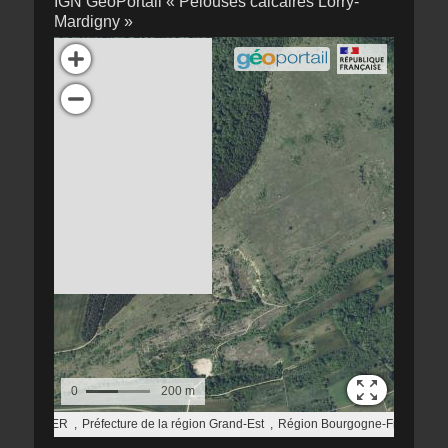
IGN GéoPortail « Pelouses calcaires Lorry-
Mardigny »