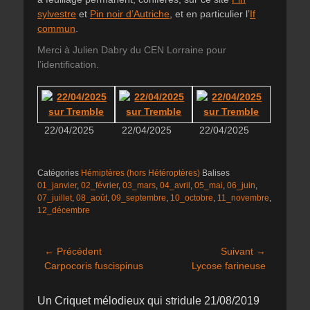
sylvestre
et
Pin noir d’Autriche
, et en particulier l’
If
commun
.
Merci à Julien Dabry du CEN Lorraine pour
l’identification.
22/04/2025
22/04/2025
22/04/2025
Catégories
Hémiptères (hors Hétéroptères)
Balises
01_janvier
,
02_février
,
03_mars
,
04_avril
,
05_mai
,
06_juin
,
07_juillet
,
08_août
,
09_septembre
,
10_octobre
,
11_novembre
,
12_décembre
Navigation
← Précédent
Suivant →
Article
Article
Carpocoris fuscispinus
Lycose farineuse
de
précédent :
suivant :
l’article
Un Criquet mélodieux qui stridule 21/08/2019