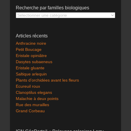
Recherche par familles biologiques
Recherche
par
familles
biologiques
Articles récents
Anthracine noire
Petit Boucage
Eristale opiniâtre
Dasytes subaeneus
Eristale gluante
Saltique arlequin
Plants d’orchidées avant les fleurs
Ecureuil roux
Clanoptilus elegans
Malachie à deux points
Rue des murailles
Grand Corbeau