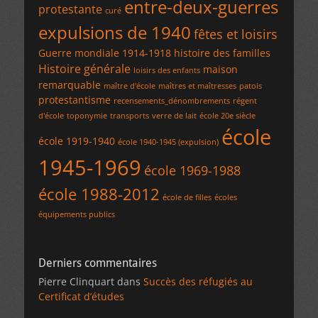
entre-deux-guerres
protestante
curé
expulsions de 1940
fêtes et loisirs
Guerre mondiale 1914-1918
histoire des familles
Histoire générale
maison
loisirs des enfants
remarquable
maître d'école
maîtres et maîtresses
patois
protestantisme
recensements_dénombrements
régent
d'école
toponymie
transports
verre de lait
école 20e siècle
école
école 1919-1940
école 1940-1945 (expulsion)
1945-1969
école 1969-1988
école 1988-2012
école de filles
écoles
équipements publics
Derniers commentaires
Pierre Clinquart
dans
Succès des réfugiés au
Certificat d’études