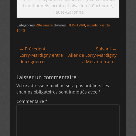
traditionnels lorrain et alsacien à Carbonne,
Haute-Garonne
Catégories
20e siècle
Balises
1939-1940
,
expulsions de
1940
Navigation
← Précédent
Suivant →
Article
Article
Lorry-Mardigny entre
Aller de Lorry-Mardigny
de
précédent :
suivant :
deux guerres
à Metz en train…
l’article
Laisser un commentaire
Votre adresse e-mail ne sera pas publiée.
Les
champs obligatoires sont indiqués avec
*
Commentaire
*