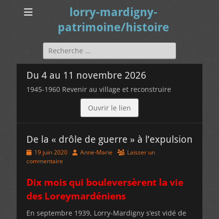
lorry-mardigny-
patrimoine/histoire
Rechercher :
Du 4 au 11 novembre 2026
1945-1960 Revenir au village et reconstruire
Ouvrir le lien
De la « drôle de guerre » à l’expulsion
Posted
Author
19 juin 2020
Anne-Marie
Laisser un
on
commentaire
Dix mois qui bouleversèrent la vie
des Loreymardéniens
En septembre 1939, Lorry-Mardigny s’est vidé de