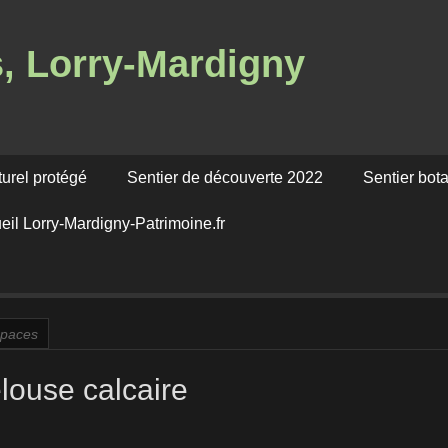
s, Lorry-Mardigny
turel protégé
Sentier de découverte 2022
Sentier bot
eil Lorry-Mardigny-Patrimoine.fr
paces
elouse calcaire