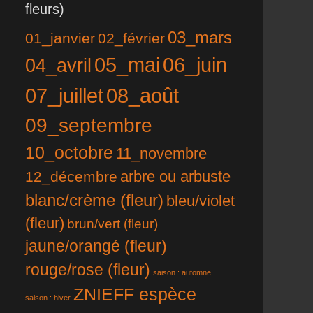
fleurs)
03_mars
01_janvier
02_février
05_mai
06_juin
04_avril
07_juillet
08_août
09_septembre
10_octobre
11_novembre
12_décembre
arbre ou arbuste
blanc/crème (fleur)
bleu/violet
(fleur)
brun/vert (fleur)
jaune/orangé (fleur)
rouge/rose (fleur)
saison : automne
ZNIEFF espèce
saison : hiver