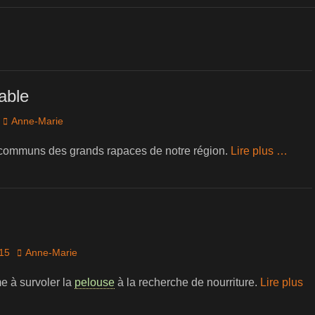
able
Author
Anne-Marie
 communs des grands rapaces de notre région.
Lire plus …
Author
015
Anne-Marie
e à survoler la
pelouse
à la recherche de nourriture.
Lire plus