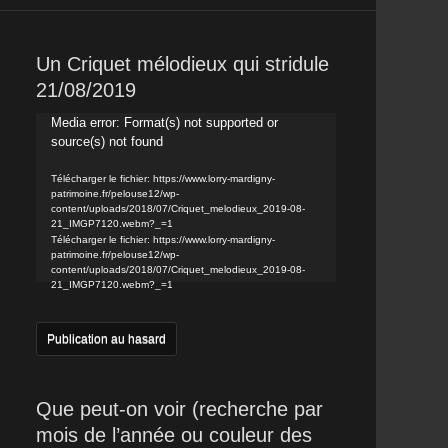
Un Criquet mélodieux qui stridule
21/08/2019
Lecteur
Media error: Format(s) not supported or
source(s) not found
vidéo
Télécharger le fichier: https://www.lorry-mardigny-
patrimoine.fr/pelouse12/wp-
content/uploads/2018/07/Criquet_melodieux_2019-08-
21_IMGP7120.webm?_=1
Télécharger le fichier: https://www.lorry-mardigny-
patrimoine.fr/pelouse12/wp-
content/uploads/2018/07/Criquet_melodieux_2019-08-
21_IMGP7120.webm?_=1
Publication au hasard
Que peut-on voir (recherche par
mois de l’année ou couleur des