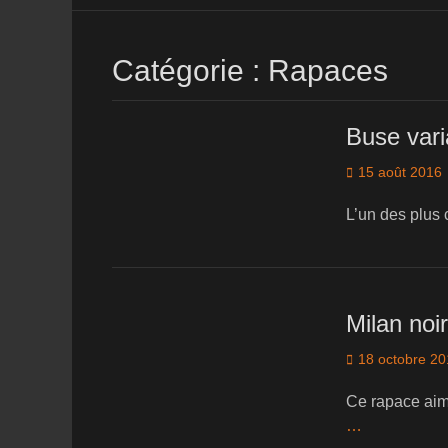
Catégorie :
Rapaces
Buse vari
Posted
15 août 2016
on
L’un des plus
Milan noir
Posted
18 octobre 2
on
Ce rapace aim
…