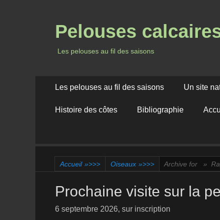
Pelouses calcaire
Les pelouses au fil des saisons
Menu
Aller
Les pelouses au fil des saisons
Un site na
au
principal
contenu
Histoire des côtes
Bibliographie
Accu
Accueil
»>>>
Oiseaux
»>>>
Archive for »
Ra
Prochaine visite sur la p
6 septembre 2026, sur inscription