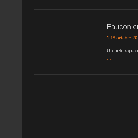
Faucon cr
Posted
18 octobre 2
on
Un petit rapac
…