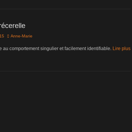
écerelle
Author
015
Anne-Marie
e au comportement singulier et facilement identifiable.
Lire plus